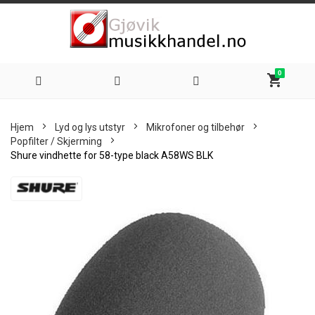
0
shopping_cart
Hoppe
Hjem
Lyd og lys utstyr
Mikrofoner og tilbehør
til
Popfilter / Skjerming
Shure vindhette for 58-type black A58WS BLK
innhold
Skip
to
the
end
of
the
images
gallery