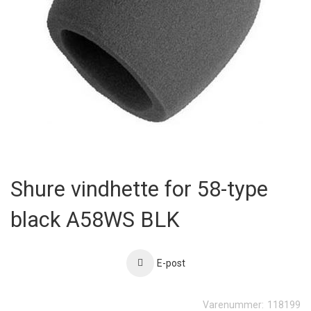
Skip
to
Shure vindhette for 58-type
the
beginning
black A58WS BLK
of
the
images
gallery
E-post
Varenummer:
118199