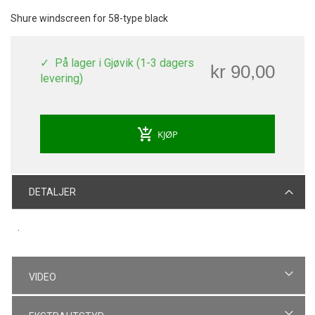
Shure windscreen for 58-type black
På lager i Gjøvik (1-3 dagers
kr 90,00
levering)
add_shopping_cart
KJØP
DETALJER
.
VIDEO