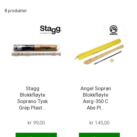
re
8
produkter
Stagg
Angel Sopran
Blokkfløyte
Blokkfløyte
Soprano Tysk
Asrg-350 C
Grep Plast...
Abs Pl...
kr 99,00
kr 145,00