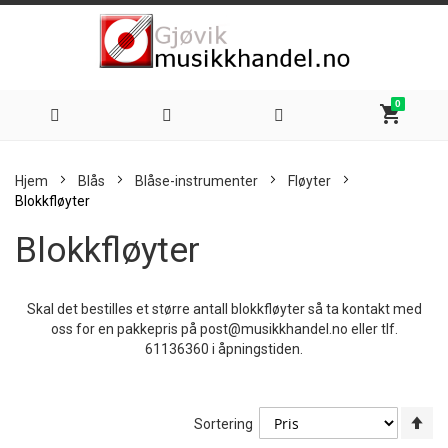
0
shopping_cart
Hoppe
Hjem
Blås
Blåse-instrumenter
Fløyter
til
Blokkfløyter
Blokkfløyter
innhold
Skal det bestilles et større antall blokkfløyter så ta kontakt med
oss for en pakkepris på
post@musikkhandel.no
eller tlf.
61136360 i åpningstiden.
An
Sortering
sy