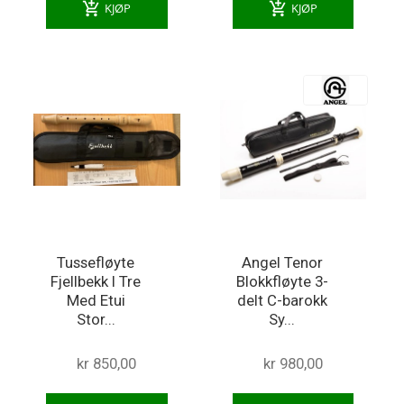
add_shopping_cart
add_shopping_cart
KJØP
KJØP
Tussefløyte
Angel Tenor
Fjellbekk I Tre
Blokkfløyte 3-
Med Etui
delt C-barokk
Stor...
Sy...
kr 850,00
kr 980,00