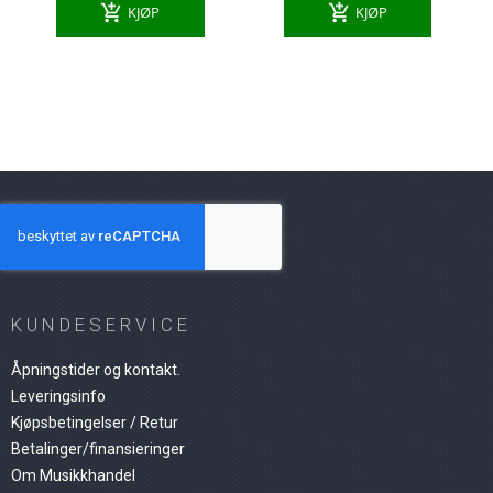
add_shopping_cart
add_shopping_cart
KJØP
KJØP
KUNDESERVICE
Åpningstider og kontakt.
Leveringsinfo
Kjøpsbetingelser / Retur
Betalinger/finansieringer
Om Musikkhandel