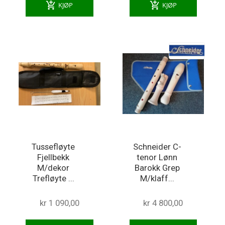
add_shopping_cart
add_shopping_cart
KJØP
KJØP
Tussefløyte
Schneider C-
Fjellbekk
tenor Lønn
M/dekor
Barokk Grep
Trefløyte ...
M/klaff...
kr 1 090,00
kr 4 800,00