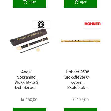
add_shopping_cart
add_shopping_cart
KJØP
KJØP
Angel
Hohner 9508
Sopranino
Blokkfløyte C-
Blokkfløyte 3
sopran
Delt Baroq...
Skoleblok...
kr 150,00
kr 175,00