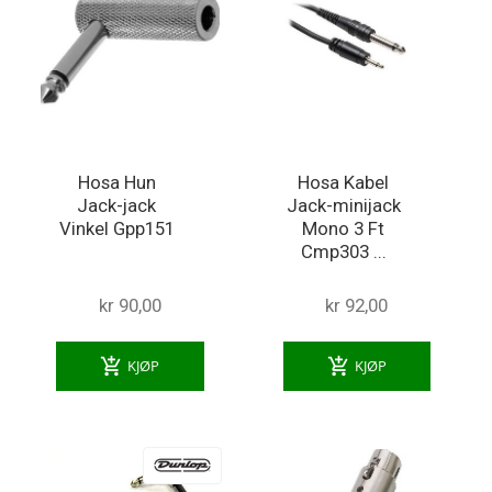
Hosa Hun
Hosa Kabel
Jack-jack
Jack-minijack
Vinkel Gpp151
Mono 3 Ft
Cmp303 ...
kr 90,00
kr 92,00
add_shopping_cart
add_shopping_cart
KJØP
KJØP