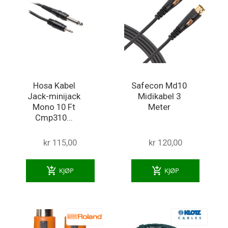
Hosa Kabel
Safecon Md10
Jack-minijack
Midikabel 3
Mono 10 Ft
Meter
Cmp310...
kr 115,00
kr 120,00
add_shopping_cart
add_shopping_cart
KJØP
KJØP