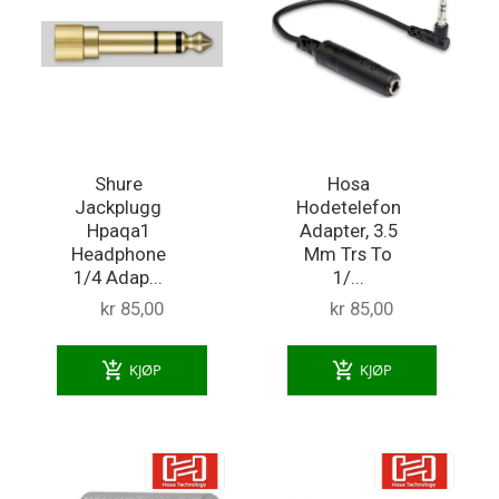
Shure
Hosa
Jackplugg
Hodetelefon
Hpaqa1
Adapter, 3.5
Headphone
Mm Trs To
1/4 Adap...
1/...
kr 85,00
kr 85,00
add_shopping_cart
add_shopping_cart
KJØP
KJØP