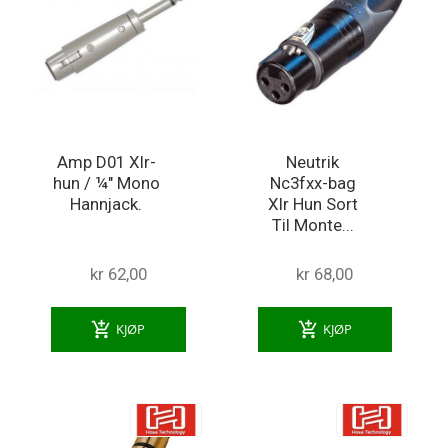
Amp D01 Xlr-
Neutrik
hun / ¼" Mono
Nc3fxx-bag
Hannjack.
Xlr Hun Sort
Til Monte...
kr 62,00
kr 68,00
add_shopping_cart
add_shopping_cart
KJØP
KJØP