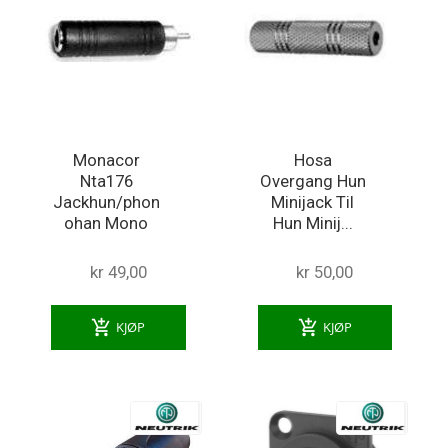
Monacor
Hosa
Nta176
Overgang Hun
Jackhun/phon
Minijack Til
ohan Mono
Hun Minij...
kr 49,00
kr 50,00
add_shopping_cart
add_shopping_cart
KJØP
KJØP