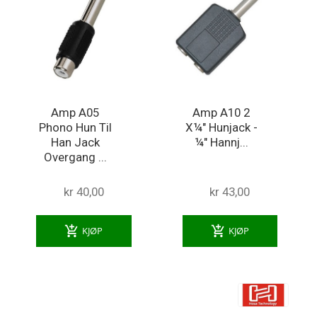
Amp A05
Amp A10 2
Phono Hun Til
X¼" Hunjack -
Han Jack
¼" Hannj...
Overgang ...
kr 40,00
kr 43,00
add_shopping_cart
add_shopping_cart
KJØP
KJØP