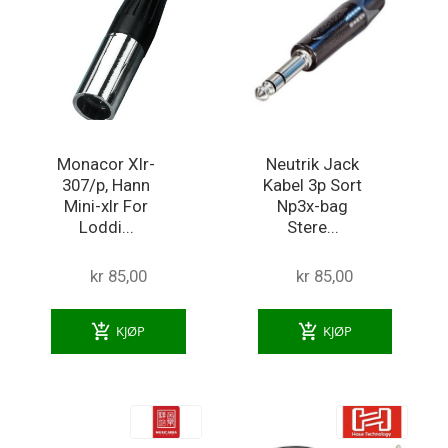
Monacor Xlr-
Neutrik Jack
307/p, Hann
Kabel 3p Sort
Mini-xlr For
Np3x-bag
Loddi...
Stere...
kr 85,00
kr 85,00
add_shopping_cart
add_shopping_cart
KJØP
KJØP