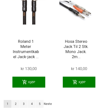
Roland 1
Hosa Stereo
Meter
Jack Til 2 Stk.
Instrumentkab
Mono Jack.
el Jack-jack ...
2m...
kr 130,00
kr 140,00
add_shopping_cart
add_shopping_cart
KJØP
KJØP
Siden
You're currently reading page
Siden
Siden
Siden
Siden
Siden
1
2
3
4
5
Neste