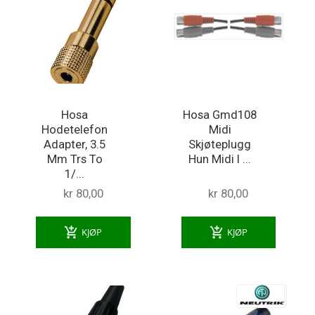
Hosa
Hosa Gmd108
Hodetelefon
Midi
Adapter, 3.5
Skjøteplugg
Mm Trs To
Hun Midi I ...
1/...
kr 80,00
kr 80,00
add_shopping_cart
add_shopping_cart
KJØP
KJØP