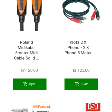
Roland
Klotz 2 X
Midikabel
Phono - 2 X
3meter Midi
Phono 3 Meter
Cable Solid ...
kr 120,00
kr 123,00
add_shopping_cart
add_shopping_cart
KJØP
KJØP