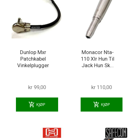
Dunlop Mxr
Monacor Nta-
Patchkabel
110 Xlr Hun Til
Vinkelplugger
Jack Hun Sk...
kr 99,00
kr 110,00
add_shopping_cart
add_shopping_cart
KJØP
KJØP