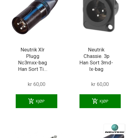
Neutrik Xlr
Neutrik
Plugg
Chassie. 3p
Nc3mxx-bag
Han Sort 3md-
Han Sort Ti...
lx-bag
kr 60,00
kr 60,00
add_shopping_cart
add_shopping_cart
KJØP
KJØP