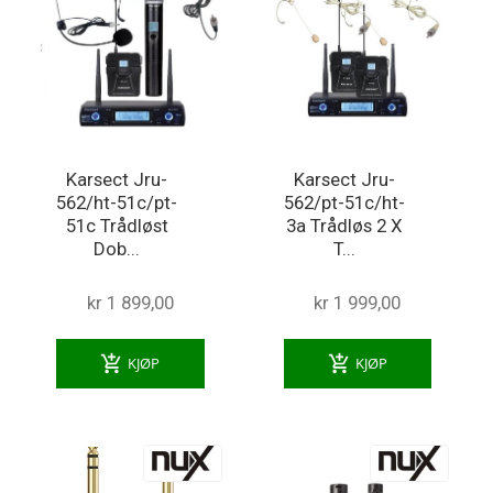
Karsect Jru-
Karsect Jru-
562/ht-51c/pt-
562/pt-51c/ht-
51c Trådløst
3a Trådløs 2 X
Dob...
T...
kr 1 899,00
kr 1 999,00
add_shopping_cart
add_shopping_cart
KJØP
KJØP