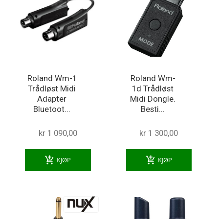
Roland Wm-1
Roland Wm-
Trådløst Midi
1d Trådløst
Adapter
Midi Dongle.
Bluetoot...
Besti...
kr 1 090,00
kr 1 300,00
add_shopping_cart
add_shopping_cart
KJØP
KJØP