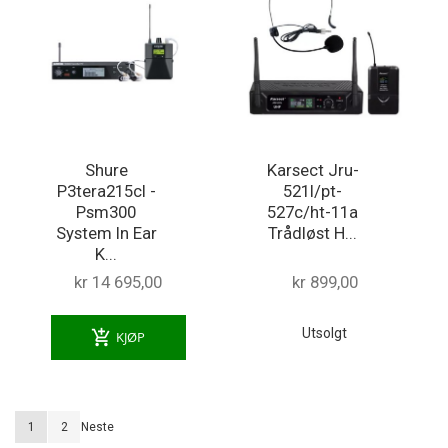
Shure
Karsect Jru-
P3tera215cl -
521l/pt-
Psm300
527c/ht-11a
System In Ear
Trådløst H...
K...
kr 14 695,00
kr 899,00
Utsolgt
add_shopping_cart
KJØP
Siden
You're currently reading page
Siden
Siden
1
2
Neste