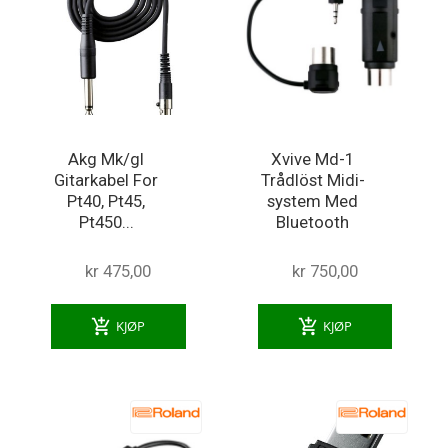
Akg Mk/gl
Xvive Md-1
Gitarkabel For
Trådlöst Midi-
Pt40, Pt45,
system Med
Pt450...
Bluetooth
kr 475,00
kr 750,00
add_shopping_cart
add_shopping_cart
KJØP
KJØP