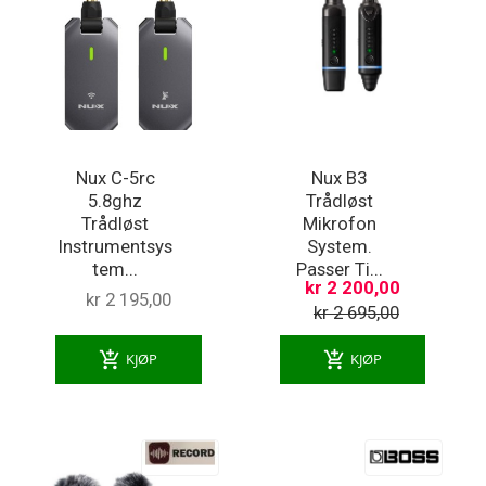
Nux C-5rc
Nux B3
5.8ghz
Trådløst
Trådløst
Mikrofon
Instrumentsys
System.
tem...
Passer Ti...
kr 2 200,00
kr 2 195,00
kr 2 695,00
add_shopping_cart
add_shopping_cart
KJØP
KJØP