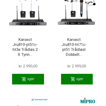
Karsect
Karsect
Jru810-pt51c-
Jru810-ht71c-
ht3a Trådløs 2
pt51 Trådløst
X Tynn...
Dobbelt...
kr 2 990,00
kr 2 999,00
add_shopping_cart
add_shopping_cart
KJØP
KJØP