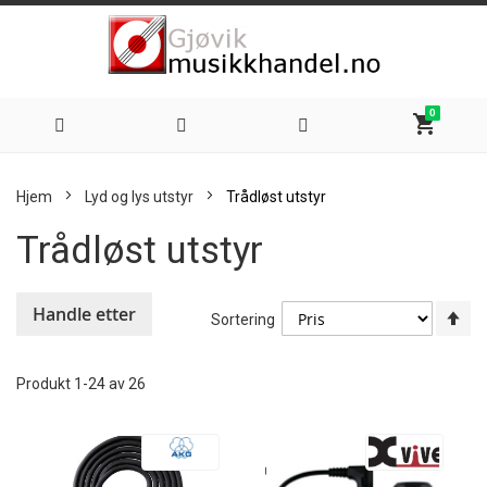
0
shopping_cart
Hoppe
Hjem
Lyd og lys utstyr
Trådløst utstyr
til
Trådløst utstyr
innhold
Handle etter
An
Sortering
sy
re
Produkt
1
-
24
av
26