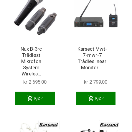
Nux B-3rc
Karsect Mwt-
Trådløst
7-mwr-7
Mikrofon
Trådløs Inear
System
Monitor ...
Wireles...
kr 2 695,00
kr 2 799,00
add_shopping_cart
add_shopping_cart
KJØP
KJØP