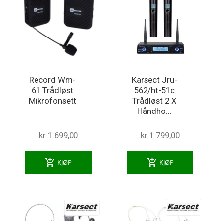
Record Wm-
Karsect Jru-
61 Trådløst
562/ht-51c
Mikrofonsett
Trådløst 2 X
Håndho...
kr 1 699,00
kr 1 799,00
add_shopping_cart
add_shopping_cart
KJØP
KJØP