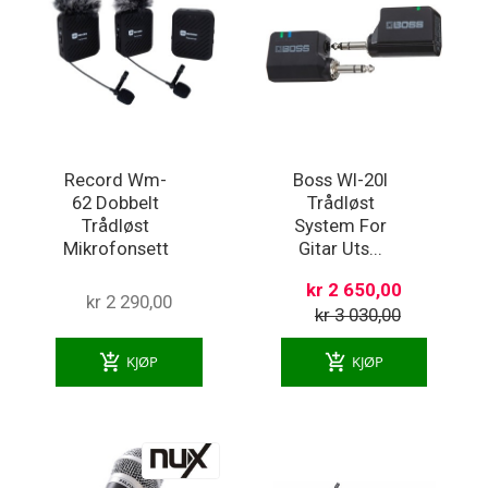
Record Wm-
Boss Wl-20l
62 Dobbelt
Trådløst
Trådløst
System For
Mikrofonsett
Gitar Uts...
kr 2 650,00
kr 2 290,00
kr 3 030,00
add_shopping_cart
add_shopping_cart
KJØP
KJØP