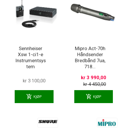
Sennheiser
Mipro Act-70h
Xsw 1-ci1-e
Håndsender
Instrumentsys
Bredbånd 7ua,
tem
718...
kr 3 990,00
kr 3 100,00
kr 4 450,00
add_shopping_cart
add_shopping_cart
KJØP
KJØP