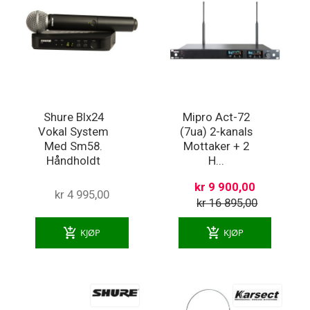
Shure Blx24
Mipro Act-72
Vokal System
(7ua) 2-kanals
Med Sm58.
Mottaker + 2
Håndholdt
H...
kr 9 900,00
kr 4 995,00
kr 16 895,00
add_shopping_cart
add_shopping_cart
KJØP
KJØP