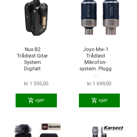
Nux B2
Joyo Mw-1
Trådløst Gitar
Trådløst
System
Mikrofon-
Digitalt
system. Plugg
...
kr 1 595,00
kr 1 699,00
add_shopping_cart
add_shopping_cart
KJØP
KJØP