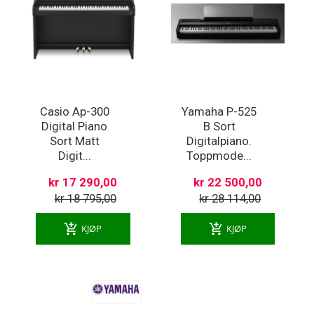
Casio Ap-300
Yamaha P-525
Digital Piano
B Sort
Sort Matt
Digitalpiano.
Digit...
Toppmode...
kr 17 290,00
kr 22 500,00
kr 18 795,00
kr 28 114,00
add_shopping_cart
add_shopping_cart
KJØP
KJØP