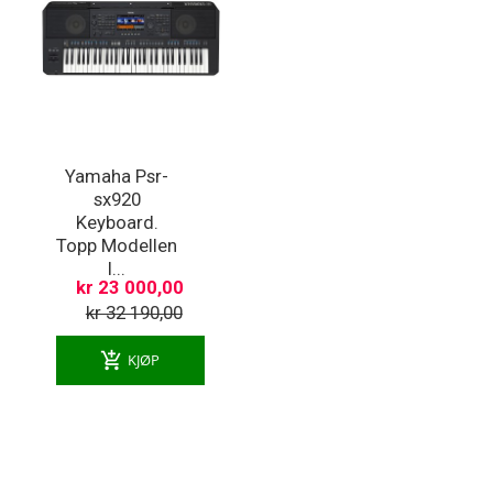
Yamaha Psr-
sx920
Keyboard.
Topp Modellen
I...
kr 23 000,00
kr 32 190,00
add_shopping_cart
KJØP