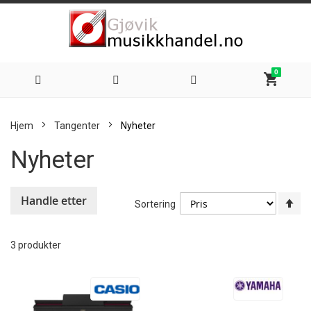
0
shopping_cart
Hoppe
Hjem
Tangenter
Nyheter
til
Nyheter
innhold
Handle etter
An
Sortering
sy
re
3
produkter