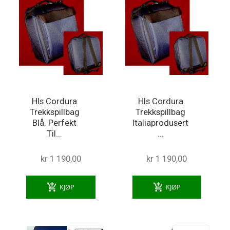
Hls Cordura
Hls Cordura
Trekkspillbag
Trekkspillbag
Blå. Perfekt
Italiaprodusert
Til...
...
kr 1 190,00
kr 1 190,00
add_shopping_cart
add_shopping_cart
KJØP
KJØP