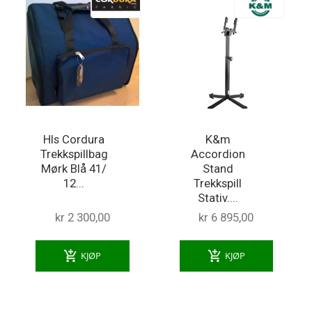
Hls Cordura
K&m
Trekkspillbag
Accordion
Mørk Blå 41/
Stand
12...
Trekkspill
Stativ....
kr 2 300,00
kr 6 895,00
add_shopping_cart
add_shopping_cart
KJØP
KJØP