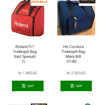
Roland Fr1
Hls Cordura
Trekkspill Bag
Trekkspill Bag
Rød Spesielt
Mørk Blå
Ti...
37/80 ...
kr 1 860,00
kr 2 000,00
add_shopping_cart
add_shopping_cart
KJØP
KJØP