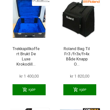
Trekkspillkoffe
Roland Bag Til
rt Brukt De
Fr3 /fr3x/fr4x
Luxe
Både Knapp
Krokodill...
O...
kr 1 400,00
kr 1 820,00
add_shopping_cart
add_shopping_cart
KJØP
KJØP