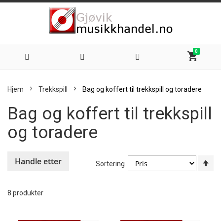
0
shopping_cart
Hoppe
Hjem
Trekkspill
Bag og koffert til trekkspill og toradere
til
Bag og koffert til trekkspill
innhold
og toradere
Handle etter
An
Sortering
sy
re
8
produkter