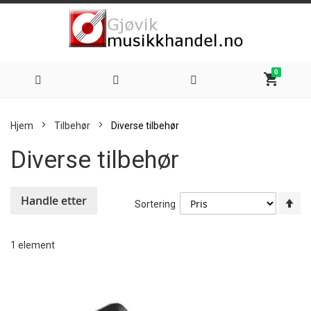
0
shopping_cart
Hoppe
Hjem
Tilbehør
Diverse tilbehør
til
Diverse tilbehør
innhold
Handle etter
An
Sortering
sy
re
1
element