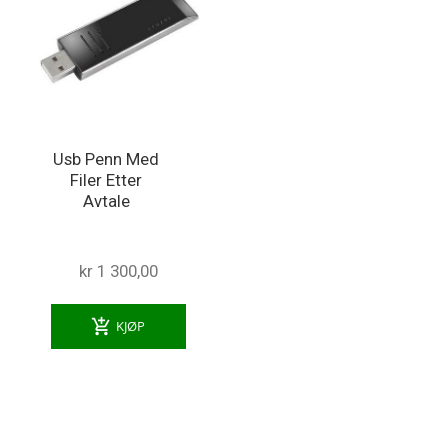
Usb Penn Med
Filer Etter
Avtale
kr 1 300,00
add_shopping_cart
KJØP