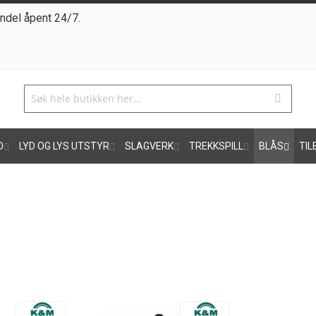
ndel åpent 24/7.
O
LYD OG LYS UTSTYR
SLAGVERK
TREKKSPILL
BLÅS
TIL