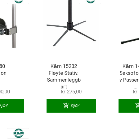
80
K&m 15232
K&m 1
fon
Fløyte Stativ.
Saksofo
Sammenleggb
v Passe
art
...
00,00
kr 275,00
kr
add_shopping_cart
add_shoppi
KJØP
KJØP