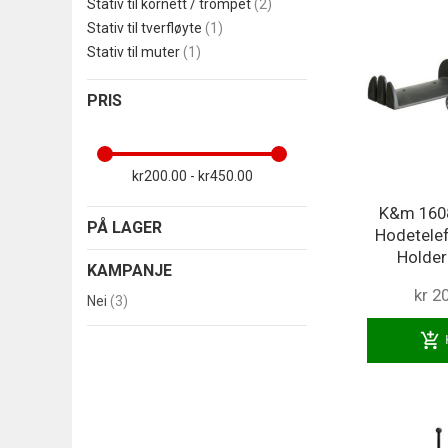
produkter
Stativ til kornett / trompet
2
produkt
Stativ til tverfløyte
1
produkt
Stativ til muter
1
PRIS
kr200.00 - kr450.00
K&m 160
PÅ LAGER
Hodetele
Holder
KAMPANJE
kr 2
produkter
Nei
3
add_shopping_cart