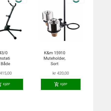
43/0
K&m 15910
nstati
Muteholder,
r Både
Sort
 415,00
kr 420,00
ng_cart
add_shopping_cart
KJØP
KJØP