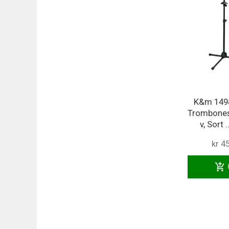
K&m 149
Trombones
v, Sort ..
kr 4
add_shopping_cart