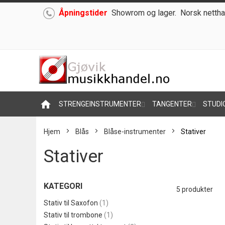
Åpningstider
Showrom og lager.
Norsk nettha
Hoppe
til
innhold
home
STRENGEINSTRUMENTER
TANGENTER
STUDI
Hjem
Blås
Blåse-instrumenter
Stativer
Stativer
KATEGORI
5
produkter
produkt
Stativ til Saxofon
1
produkt
Stativ til trombone
1