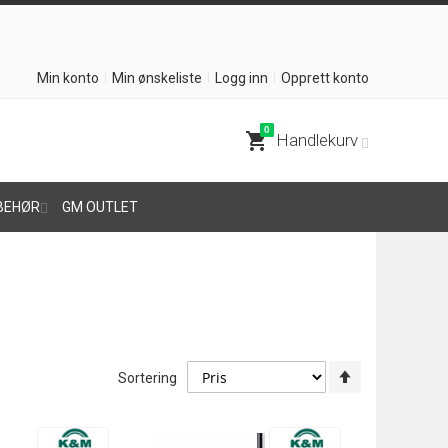
Min konto
Min ønskeliste
Logg inn
Opprett konto
0
shopping_cart
Handlekurv
BEHØR
GM OUTLET
Angi
Sortering
synkende
retning