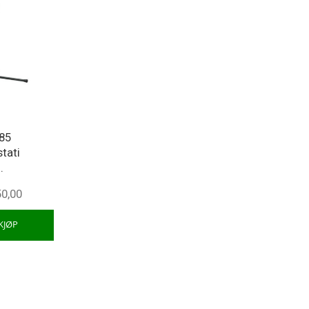
85
tati
.
50,00
KJØP