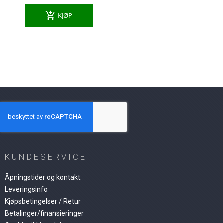
add_shopping_cart
KJØP
KUNDESERVICE
Åpningstider og kontakt.
Leveringsinfo
Kjøpsbetingelser / Retur
Betalinger/finansieringer