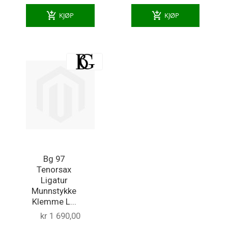
add_shopping_cart
add_shopping_cart
KJØP
KJØP
Bg 97
Tenorsax
Ligatur
Munnstykke
Klemme L...
kr 1 690,00