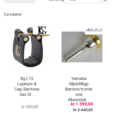
sy
re
3
produkter
Bg L15
Yamaha
Ligature &
Mpsl48lgp
Cap, Baritone
Bariton/tromb
Sax St...
one
Munnstyk...
kr 1 590,00
kr 500,00
kr 2 440,00