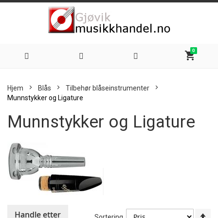
0
shopping_cart
Hoppe
Hjem
Blås
Tilbehør blåseinstrumenter
til
Munnstykker og Ligature
Munnstykker og Ligature
innhold
Handle etter
An
Sortering