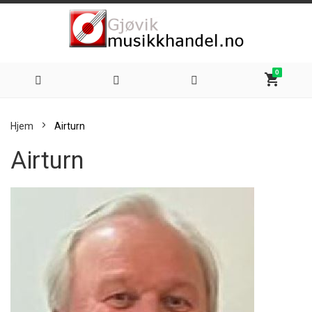
0
shopping_cart
Hoppe
Hjem
Airturn
til
Airturn
innhold