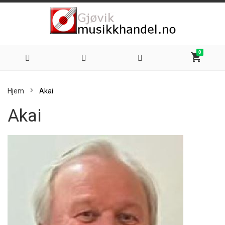
0
shopping_cart
Hoppe
Hjem
Akai
til
Akai
innhold