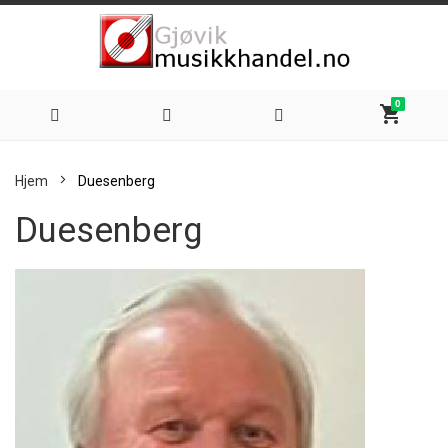
0
shopping_cart
Hoppe
Hjem
Duesenberg
til
Duesenberg
innhold