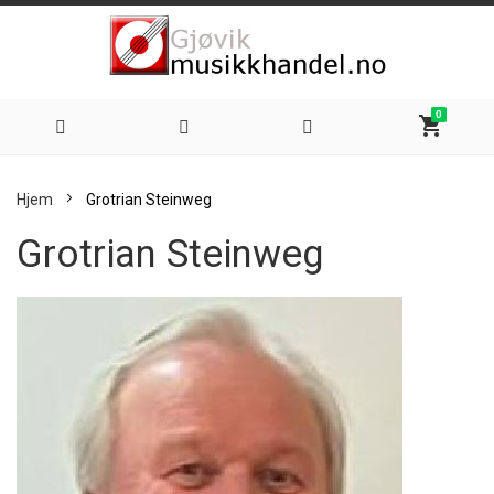
0
shopping_cart
Hoppe
Hjem
Grotrian Steinweg
til
Grotrian Steinweg
innhold