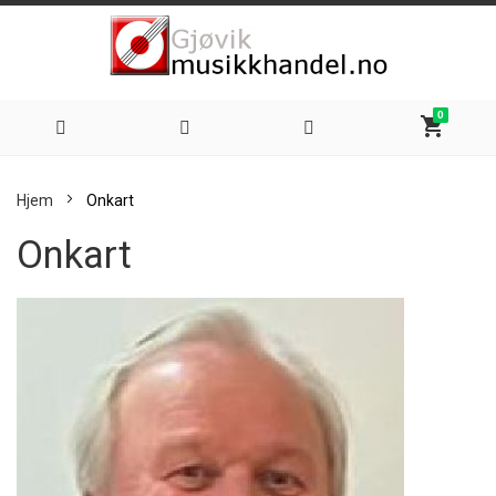
0
shopping_cart
Hoppe
Hjem
Onkart
til
Onkart
innhold