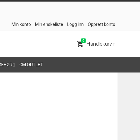
Min konto
Min ønskeliste
Logg inn
Opprett konto
0
shopping_cart
Handlekurv
BEHØR
GM OUTLET