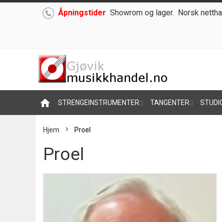
Åpningstider
Showrom og lager.
Norsk nettha
Hoppe
til
innhold
home
STRENGEINSTRUMENTER
TANGENTER
STUDI
Hjem
Proel
Proel