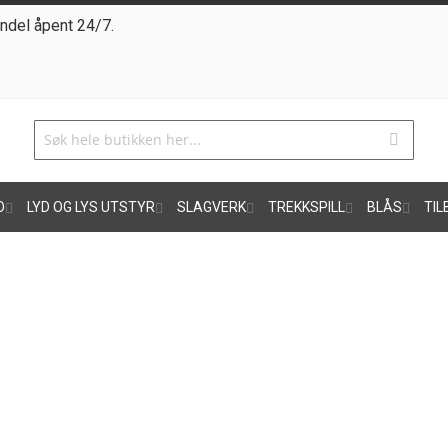
ndel åpent 24/7.
O
LYD OG LYS UTSTYR
SLAGVERK
TREKKSPILL
BLÅS
TIL