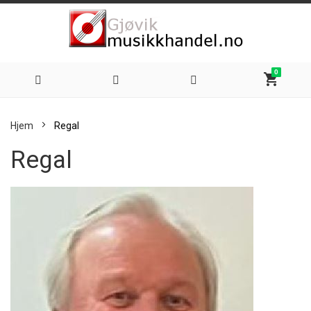
0
shopping_cart
Hoppe
Hjem
Regal
til
Regal
innhold