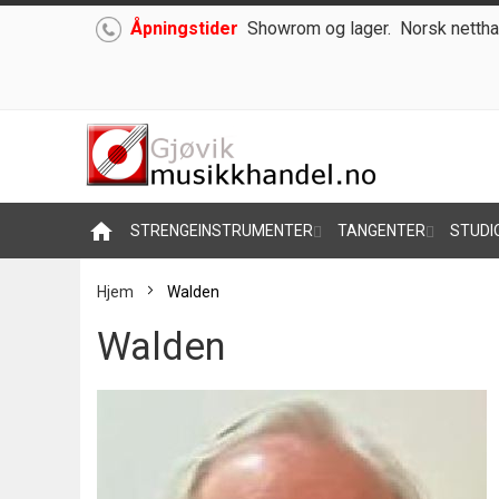
Åpningstider
Showrom og lager.
Norsk nettha
Hoppe
til
innhold
home
STRENGEINSTRUMENTER
TANGENTER
STUDI
Hjem
Walden
Walden