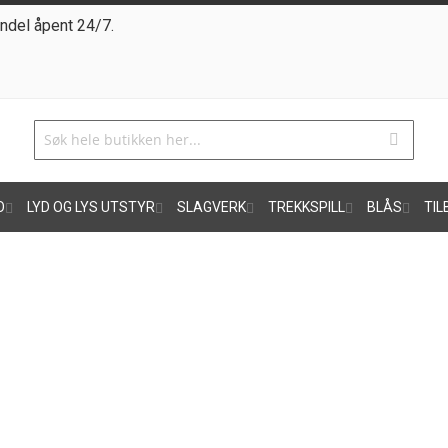
ndel åpent 24/7.
O
LYD OG LYS UTSTYR
SLAGVERK
TREKKSPILL
BLÅS
TIL