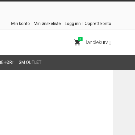
Min konto
Min ønskeliste
Logg inn
Opprett konto
0
shopping_cart
Handlekurv
BEHØR
GM OUTLET