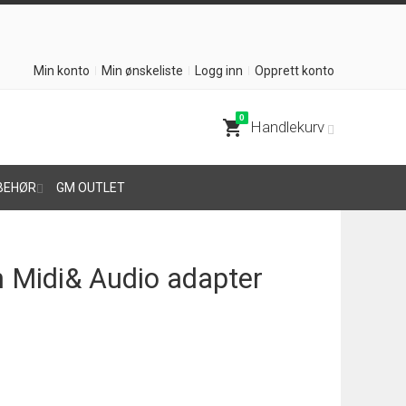
Min konto
Min ønskeliste
Logg inn
Opprett konto
0
shopping_cart
Handlekurv
BEHØR
GM OUTLET
h Midi& Audio adapter