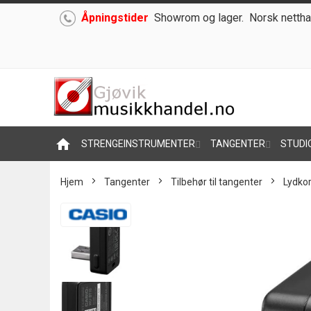
Åpningstider
Showrom og lager.
Norsk nettha
Hoppe
til
innhold
home
STRENGEINSTRUMENTER
TANGENTER
STUDI
Hjem
Tangenter
Tilbehør til tangenter
Lydkor
Skip
to
the
end
of
the
images
gallery