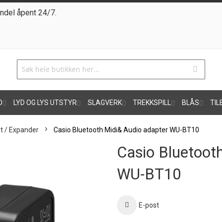
ndel åpent 24/7.
O
LYD OG LYS UTSTYR
SLAGVERK
TREKKSPILL
BLÅS
TIL
t / Expander
Casio Bluetooth Midi& Audio adapter WU-BT10
Casio Bluetoot
WU-BT10
E-post