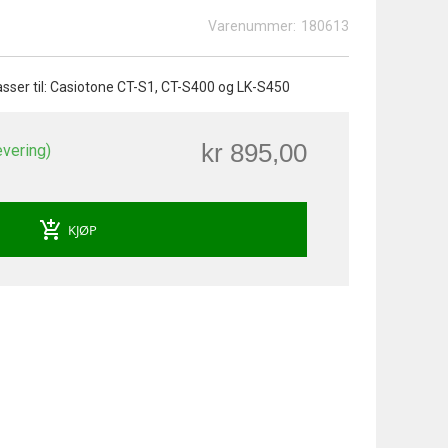
Varenummer:
180613
sser til: Casiotone CT-S1, CT-S400 og LK-S450
kr 895,00
evering)
add_shopping_cart
KJØP