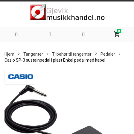
0
shopping_cart
Hoppe
Hjem
Tangenter
Tilbehør til tangenter
Pedaler
til
Casio SP-3 sustainpedal i plast Enkel pedal med kabel
innhold
Skip
to
the
end
of
the
images
gallery