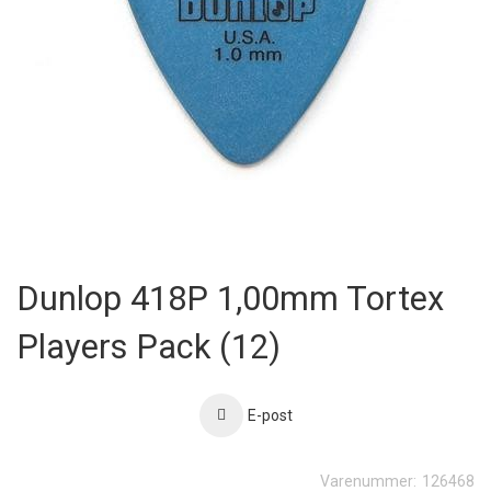
Skip
to
Dunlop 418P 1,00mm Tortex
the
beginning
Players Pack (12)
of
the
images
gallery
E-post
Varenummer:
126468