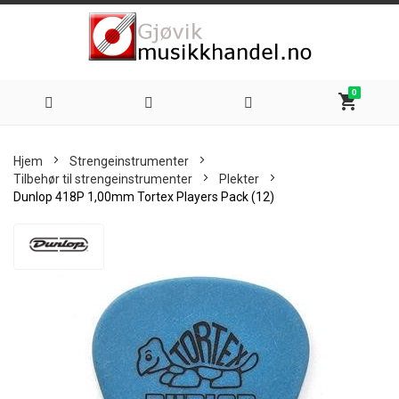
0
shopping_cart
Hoppe
Hjem
Strengeinstrumenter
til
Tilbehør til strengeinstrumenter
Plekter
Dunlop 418P 1,00mm Tortex Players Pack (12)
innhold
Skip
to
the
end
of
the
images
gallery