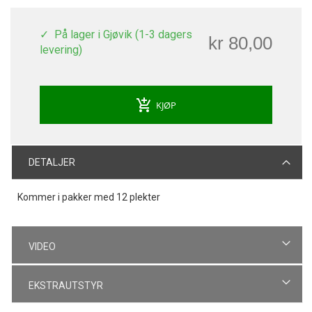
På lager i Gjøvik (1-3 dagers
kr 80,00
levering)
add_shopping_cart
KJØP
DETALJER
Kommer i pakker med 12 plekter
VIDEO
EKSTRAUTSTYR