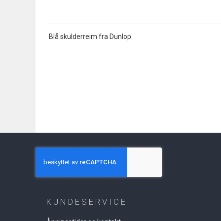
the
beginning
of
Blå skulderreim fra Dunlop.
the
images
gallery
KUNDESERVICE