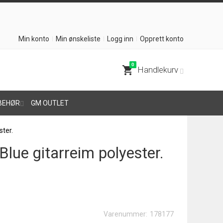
Min konto
Min ønskeliste
Logg inn
Opprett konto
0
shopping_cart
Handlekurv
BEHØR
GM OUTLET
ster.
lue gitarreim polyester.
Varenummer:
178177