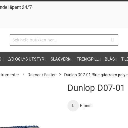
ndel åpent 24/7.
O
LYD OG LYS UTSTYR
SLAGVERK
TREKKSPILL
BLÅS
TIL
nstrumenter
Reimer / Fester
Dunlop D07-01 Blue gitarreim polye
Dunlop D07-01 B
E-post