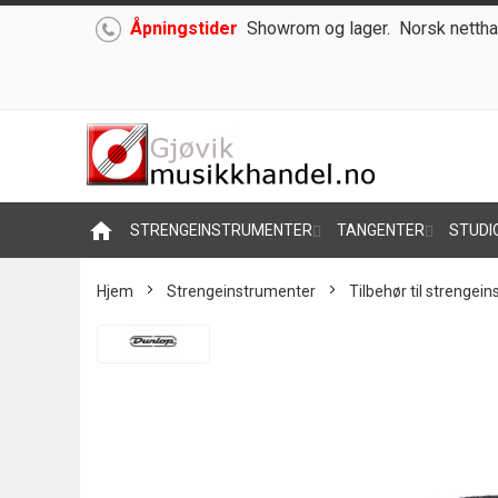
Åpningstider
Showrom og lager.
Norsk nettha
Hoppe
til
innhold
home
STRENGEINSTRUMENTER
TANGENTER
STUDI
Hjem
Strengeinstrumenter
Tilbehør til strengei
Skip
to
the
end
of
the
images
gallery