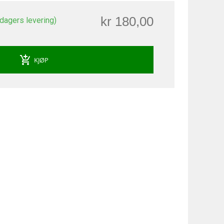
kr 180,00
 dagers levering)
add_shopping_cart
KJØP