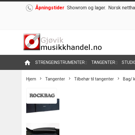
Åpningstider
Showrom og lager.
Norsk nettha
Hoppe
til
innhold
home
STRENGEINSTRUMENTER
TANGENTER
STUDI
Hjem
Tangenter
Tilbehør til tangenter
Bag/ k
Skip
to
the
end
of
the
images
gallery