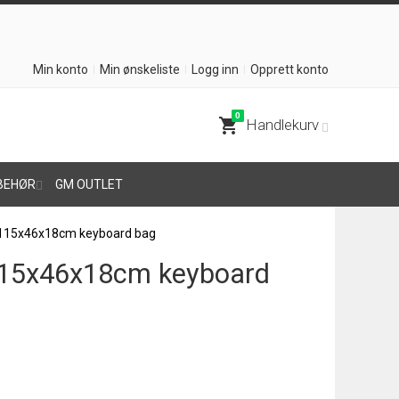
Min konto
Min ønskeliste
Logg inn
Opprett konto
0
shopping_cart
Handlekurv
BEHØR
GM OUTLET
 115x46x18cm keyboard bag
115x46x18cm keyboard