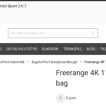
ndel åpent 24/7.
O
LYD OG LYS UTSTYR
SLAGVERK
TREKKSPILL
BLÅS
TIL
offert/støvtrekk
Bag/koffert til keyboard&orgel
Freerange 4K
Freerange 4K 
bag
E-post