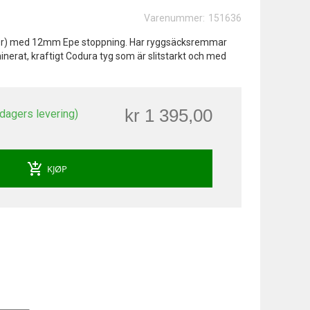
Varenummer:
151636
ter) med 12mm Epe stoppning. Har ryggsäcksremmar
inerat, kraftigt Codura tyg som är slitstarkt och med
kr 1 395,00
 dagers levering)
add_shopping_cart
KJØP