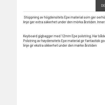
the
D
beginning
of
Stoppning av högdensitets Epe material som ger oerhört 
the
linje ger extra säkerhet under den mörka årstiden. In
images
gallery
Keyboard gigbagger med 12mm Epe polstring. Har både r
Polstring av høydensitets Epe material gir fantastisk god
linje gir ekstra sikkerhet under den mørke årstiden