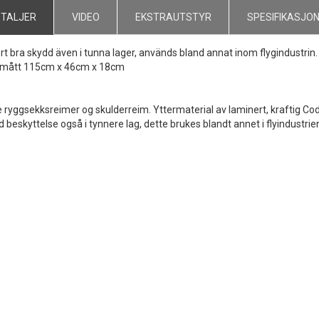
ETALJER
VIDEO
EKSTRAUTSTYR
SPESIFIKASJO
bra skydd även i tunna lager, används bland annat inom flygindustrin. Ut
nermått 115cm x 46cm x 18cm
yggsekksreimer og skulderreim. Yttermaterial av laminert, kraftig Cod
 beskyttelse også i tynnere lag, dette brukes blandt annet i flyindustrien