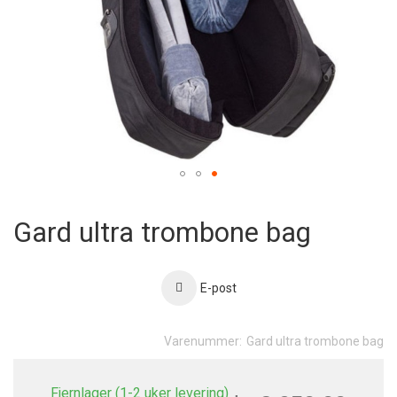
Skip
to
Gard ultra trombone bag
the
beginning
of
the
E-post
images
gallery
Varenummer:
Gard ultra trombone bag
Fjernlager (1-2 uker levering)