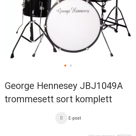
Skip
to
George Hennesey JBJ1049A
the
beginning
trommesett sort komplett
of
the
images
gallery
E-post