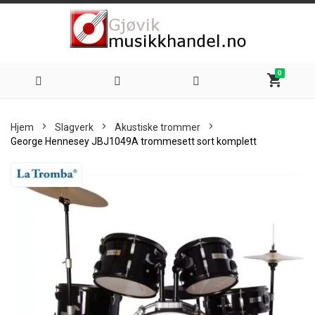
0
shopping_cart
Hoppe
Hjem
Slagverk
Akustiske trommer
til
George Hennesey JBJ1049A trommesett sort komplett
innhold
Skip
to
the
end
of
the
images
gallery