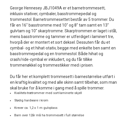
George Hennesey JBJ1049A er et barnetrommesett,
inklusiv stativer, cymbaler, basstrommepedal og
trommestol. Barnetrommesettet består av 5 trommer. Du
får en 16" basstromme med 10" og 8" tam samt en 13"
gulvtam og 10" skarptromme. Skarptrommen er laget i stål,
mens basstromme og tammer er utferdiget i laminert tre,
hvorpå der er montert et sort deksel. Dessuten får du et
cymbal- og et hihat-stativ, begge med enkelte ben samt en
basstrommepedal og en trommestol. Både hihat og
crash/ride-cymbal er inkludert, og du får tillike
trommenøkkel og trommestikker med i prisen.
Du får her et komplett trommesett i barnestørrelse utført i
en kraftig kvalitet og med alle skinn samt tilbehør, som man
skal bruke for å komme i gang med å spille trommer.
Kvalitets-trætrommer med sort-laminerte skjell
Stødig hardware i krom
Krever ca. 1,2 x 1 m gulvplass
Barn over 12år må ha trommesett i full størrelse