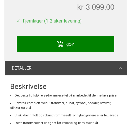
kr 3 099,00
Fjernlager (1-2 uker levering)
add_shopping_cart
KJØP
DETALJER
Beskrivelse
Det beste fullstørrelse-trommesettet på markedet til denne lave prisen
Leveres komplett med 5 trommer, hi-hat, cymbal, pedaler, stativer,
stikker og stol
Et skikkelig flott og robust trommesett for nybegynnere eller lett øvede
Dette trommesettet er egnet for voksne og barn over ti år