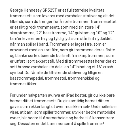
George Hennesey SP525T er et fullstørrelse kvalitets
trommesett, som leveres med cymbaler, stativer og alt det
tilbehør, som du trenger for å spille trommer. Trommesettet
er et riktig rock trommesett, som med sin store 14”
skarptromme, 22” basstromme, 14” gulvtam og 10” og 12”
tam’er leverer en høy og fyldig lyd, som står fint i lydbildet,
når man spiller i band. Trommene er laget i tre, som er
omvunnet med en sort film, som gir trommene deres flotte
og blanke sorte utseende bortsett fra skarptrommen, som
er utført i sortlakkert stål. Med til trommesettet hører der et
sett bronse cymbaler i to dele, en 14” hihat og et 16” crash
cymbal. Du får alle de tilhørende stativer og tillige en
basstrommepedal, trommestol, trommenøkkel og
trommestikker.
For under halvparten av, hva en iPad koster, gir du ikke bare
barnet ditt et trommesett. Du gir samtidig barnet ditt en
gave, som rekker langt ut over musikken selv. Undersøkelser
viser, at barn, som spiller trommer, utvikler bedre motoriske
evner, blir bedre til å samarbeide og bedre til å konsentrere
seg. Dessuten er det bare morsomt å spille trommer!