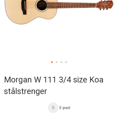
Skip
to
Morgan W 111 3/4 size Koa
the
beginning
stålstrenger
of
the
images
gallery
E-post