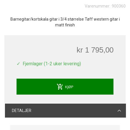
Varenummer:
900360
Barnegitar/kortskala gitar i 3/4 størrelse Tøff western gitar i
matt finish
kr 1 795,00
Fjernlager (1-2 uker levering)
add_shopping_cart
KJØP
DETALJER