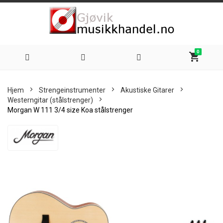
0
shopping_cart
Hoppe
Hjem
Strengeinstrumenter
Akustiske Gitarer
til
Westerngitar (stålstrenger)
Morgan W 111 3/4 size Koa stålstrenger
innhold
Skip
to
the
end
of
the
images
gallery