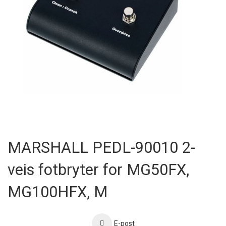
Skip
to
MARSHALL PEDL-90010 2-
the
beginning
veis fotbryter for MG50FX,
of
the
images
MG100HFX, M
gallery
E-post