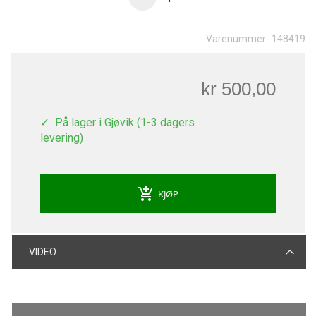
Varenummer:
148419
kr 500,00
På lager i Gjøvik (1-3 dagers
levering)
add_shopping_cart
KJØP
VIDEO