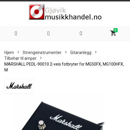
0
shopping_cart
Hoppe
Hjem
Strengeinstrumenter
Gitaranlegg
til
Tilbehør til amper
MARSHALL PEDL-90010 2-veis fotbryter for MG50FX, MG100HFX,
innhold
M
Skip
to
the
end
of
the
images
gallery