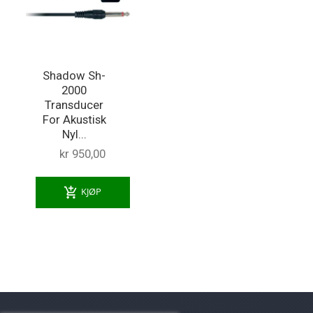
Shadow Sh-
2000
Transducer
For Akustisk
Nyl...
kr 950,00
add_shopping_cart
KJØP