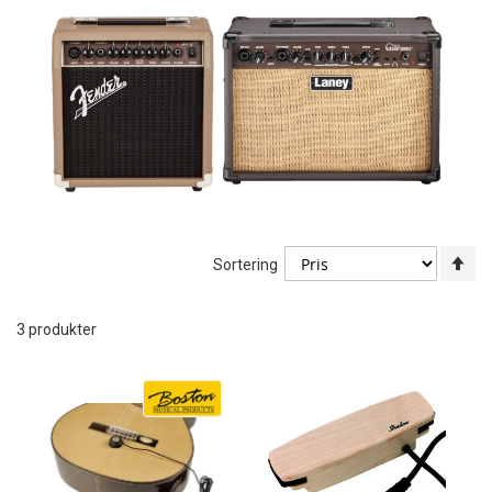
An
Sortering
sy
re
3
produkter