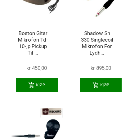
Boston Gitar
Shadow Sh
Mikrofon Td-
330 Singlecoil
10-jp Pickup
Mikrofon For
Til ...
Lydh...
kr 450,00
kr 895,00
add_shopping_cart
add_shopping_cart
KJØP
KJØP