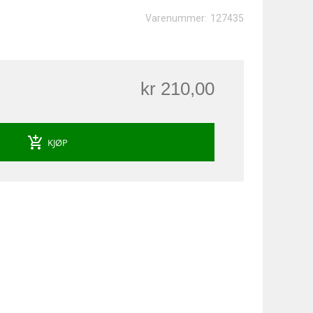
Varenummer:
127435
kr 210,00
add_shopping_cart
KJØP