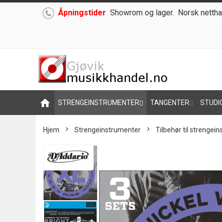
Åpningstider
Showrom og lager.
Norsk nettha
Hoppe
til
innhold
home
STRENGEINSTRUMENTER
TANGENTER
STUDI
Hjem
Strengeinstrumenter
Tilbehør til strengei
Skip
to
the
end
of
the
images
gallery