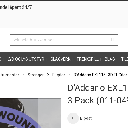
ndel åpent 24/7.
O
LYD OG LYS UTSTYR
SLAGVERK
TREKKSPILL
BLÅS
TIL
nstrumenter
Strenger
El-gitar
D'Addario EXL115- 3D El. Gita
D'Addario EXL11
3 Pack (011-04
E-post