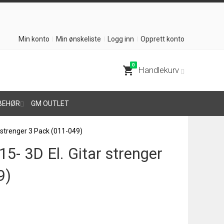
Min konto
Min ønskeliste
Logg inn
Opprett konto
0
shopping_cart
Handlekurv
BEHØR
GM OUTLET
r strenger 3 Pack (011-049)
5- 3D El. Gitar strenger
9)