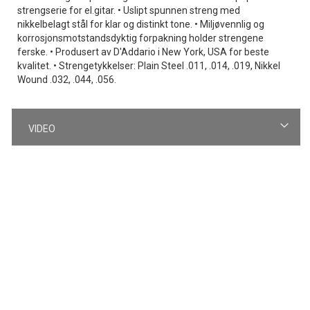
strengserie for el.gitar. • Uslipt spunnen streng med
nikkelbelagt stål for klar og distinkt tone. • Miljøvennlig og
korrosjonsmotstandsdyktig forpakning holder strengene
ferske. • Produsert av D'Addario i New York, USA for beste
kvalitet. • Strengetykkelser: Plain Steel .011, .014, .019, Nikkel
Wound .032, .044, .056.
VIDEO