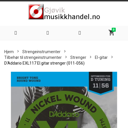
0
shopping_cart
Hoppe
Hjem
Strengeinstrumenter
til
Tilbehør til strengeinstrumenter
Strenger
El-gitar
D'Addario EXL117 El.gitar strenger (011-056)
innhold
Skip
to
the
end
of
the
images
gallery