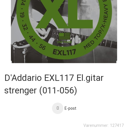
Skip
to
D'Addario EXL117 El.gitar
the
beginning
strenger (011-056)
of
the
images
gallery
E-post
Varenummer:
127417