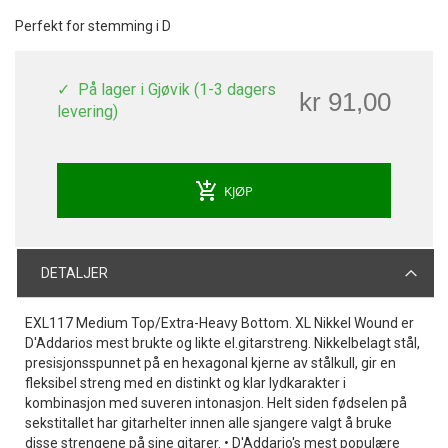
Perfekt for stemming i D
På lager i Gjøvik (1-3 dagers
kr 91,00
levering)
add_shopping_cart
KJØP
DETALJER
EXL117 Medium Top/Extra-Heavy Bottom. XL Nikkel Wound er
D'Addarios mest brukte og likte el.gitarstreng. Nikkelbelagt stål,
presisjonsspunnet på en hexagonal kjerne av stålkull, gir en
fleksibel streng med en distinkt og klar lydkarakter i
kombinasjon med suveren intonasjon. Helt siden fødselen på
sekstitallet har gitarhelter innen alle sjangere valgt å bruke
disse strengene på sine gitarer. • D'Addario's mest populære