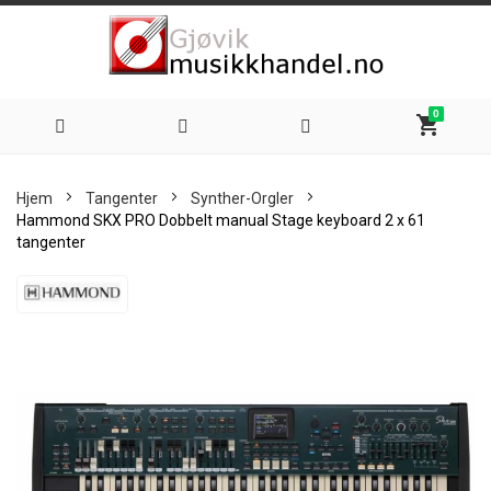
0
shopping_cart
Hoppe
Hjem
Tangenter
Synther-Orgler
til
Hammond SKX PRO Dobbelt manual Stage keyboard 2 x 61
tangenter
innhold
Skip
to
the
end
of
the
images
gallery