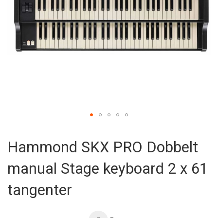
Skip
to
Hammond SKX PRO Dobbelt
the
beginning
manual Stage keyboard 2 x 61
of
the
images
tangenter
gallery