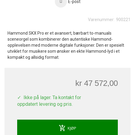
E-post
Varenummer:
900221
Hammond SKX Pro er et avansert, bærbart to-manuals
sceneorgel som kombinerer den autentiske Hammond-
opplevelsen med moderne digitale funksjoner.
Den er spesielt
utviklet for musikere som ønsker en ekte Hammond-lyd i et
kompakt og allsidig format.
kr 47 572,00
Ikke på lager. Ta kontakt for
oppdatert levering og pris.
add_shopping_cart
KJØP