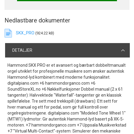
Nedlastbare dokumenter
SKX_PRO
(924.22 kB)
DETALJER
Hammond SKX PRO er et avansert og bærbart dobbeltmanualt
orgel utviklet for profesjonelle musikere som ønsker autentisk
Hammond-lyd kombinert med moderne funksjonalitet.
digitalpiano.com +6 hammondorganco.com +6
SoundStoreXL.no +6 Nøkkelfunksjoner Dobbel manual (2 x 61
tangenter): Halvvektede "Waterfall"-tangenter gir en klassisk
spillefølelse. Tre sett med trekkspill (drawbars): Ett sett for
hver manual og ett for pedal, som gir full kontroll over
orgelregistreringene. digitalpiano.com "Modeled Tone Wheel 1"
(MTW1) lydmotor: Gir autentisk Hammond-lyd basert på XK-5-
motoren. +7 hammondorganco.com +7 Uppsala Musikverkstad
+7 "Virtual Multi-Contact"-system: Simulerer den mekaniske