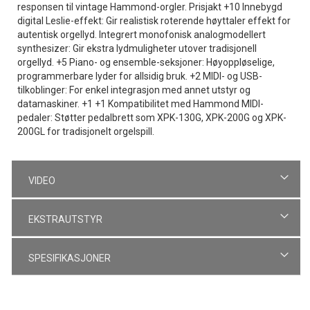
responsen til vintage Hammond-orgler. Prisjakt +10 Innebygd
digital Leslie-effekt: Gir realistisk roterende høyttaler effekt for
autentisk orgellyd. Integrert monofonisk analogmodellert
synthesizer: Gir ekstra lydmuligheter utover tradisjonell
orgellyd. +5 Piano- og ensemble-seksjoner: Høyoppløselige,
programmerbare lyder for allsidig bruk. +2 MIDI- og USB-
tilkoblinger: For enkel integrasjon med annet utstyr og
datamaskiner. +1 +1 Kompatibilitet med Hammond MIDI-
pedaler: Støtter pedalbrett som XPK-130G, XPK-200G og XPK-
200GL for tradisjonelt orgelspill.
VIDEO
EKSTRAUTSTYR
SPESIFIKASJONER