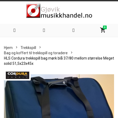
0
shopping_cart
Hoppe
Hjem
Trekkspill
til
Bag og koffert til trekkspill og toradere
HLS Cordura trekkspill bag mørk blå 37/80 mellom størrelse Meget
innhold
solid 51,5x23x45x
Skip
to
the
end
of
the
images
gallery