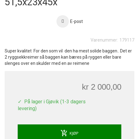
51,5x23x45x
E-post
Varenummer:
179117
Super kvalitet For den som vil den ha mest solide baggen.. Det er
2 ryggsekkreimer så baggen kan bæres på ryggen eller bare
slenges over en skulder med en av reimene
kr 2 000,00
På lager i Gjøvik (1-3 dagers
levering)
add_shopping_cart
KJØP