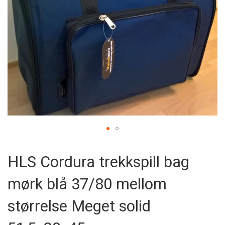
Skip
to
HLS Cordura trekkspill bag
the
beginning
mørk blå 37/80 mellom
of
the
images
størrelse Meget solid
gallery