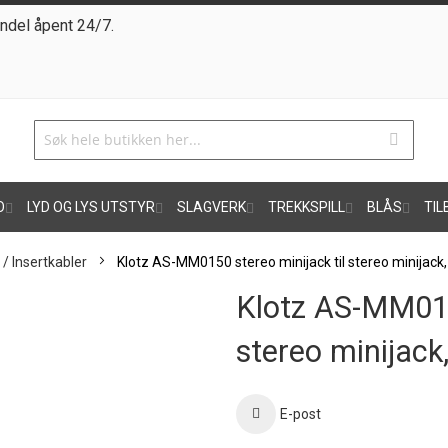
ndel åpent 24/7.
O
LYD OG LYS UTSTYR
SLAGVERK
TREKKSPILL
BLÅS
TIL
 / Insertkabler
Klotz AS-MM0150 stereo minijack til stereo minijack,
Klotz AS-MM0150
stereo minijack
E-post