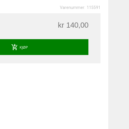
Varenummer:
115591
kr 140,00
add_shopping_cart
KJØP