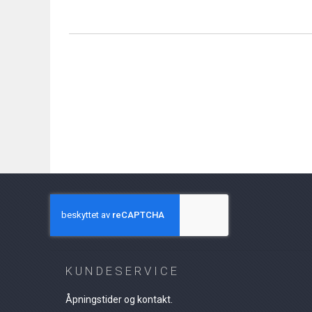
the
beginning
of
the
images
gallery
KUNDESERVICE
Åpningstider og kontakt.