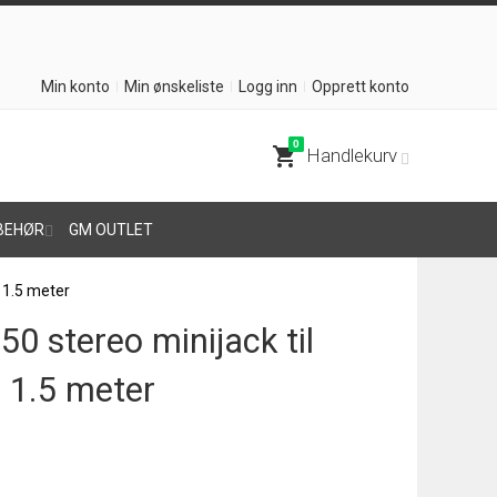
Min konto
Min ønskeliste
Logg inn
Opprett konto
0
shopping_cart
Handlekurv
BEHØR
GM OUTLET
 1.5 meter
 stereo minijack til
, 1.5 meter