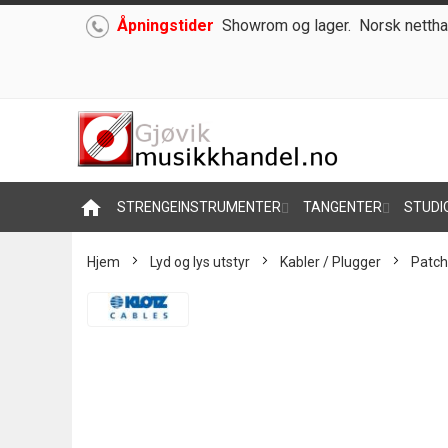
Åpningstider
Showrom og lager.
Norsk nettha
Hoppe
til
innhold
home
STRENGEINSTRUMENTER
TANGENTER
STUDI
Hjem
Lyd og lys utstyr
Kabler / Plugger
Patch
Skip
to
the
end
of
the
images
gallery