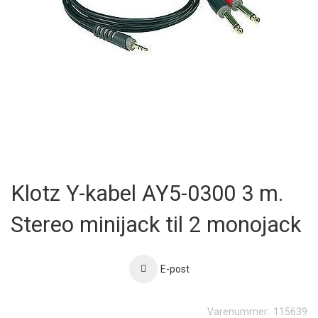
Skip
to
Klotz Y-kabel AY5-0300 3 m.
the
beginning
Stereo minijack til 2 monojack
of
the
images
gallery
E-post
Varenummer:
115639