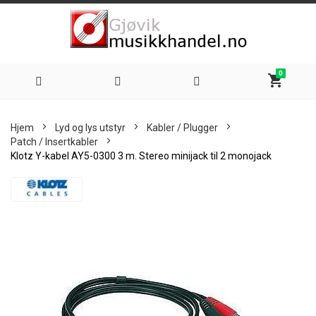
0
shopping_cart
Hoppe
Hjem
Lyd og lys utstyr
Kabler / Plugger
til
Patch / Insertkabler
Klotz Y-kabel AY5-0300 3 m. Stereo minijack til 2 monojack
innhold
Skip
to
the
end
of
the
images
gallery