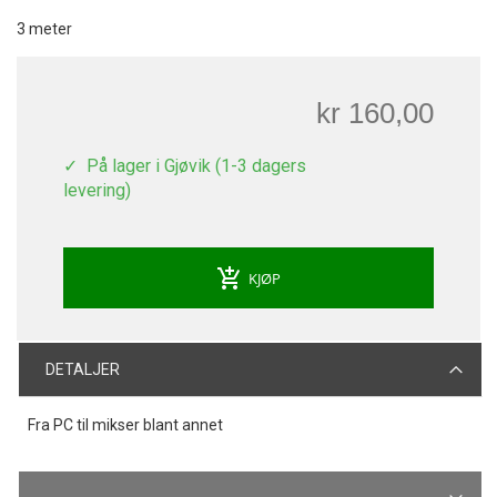
3 meter
kr 160,00
På lager i Gjøvik (1-3 dagers
levering)
add_shopping_cart
KJØP
DETALJER
Fra PC til mikser blant annet