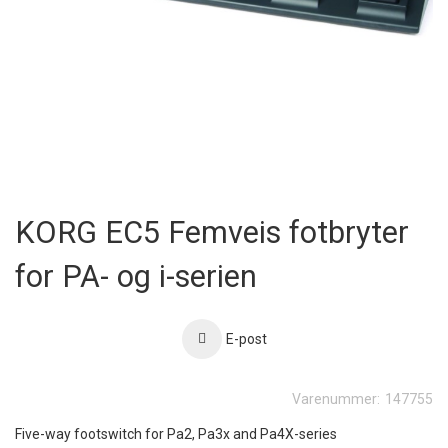
Skip
to
KORG EC5 Femveis fotbryter
the
beginning
for PA- og i-serien
of
the
images
gallery
E-post
Varenummer:
147755
Five-way footswitch for Pa2, Pa3x and Pa4X-series