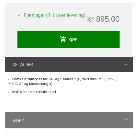
Fjernlager (1-2 uker levering)
kr 895,00
add_shopping_cart
KJØP
DETALJER
Femveis fotbryter for PA- og i-serien
* (Gjelder ikke Pa50, Pa500,
Pa600/QT og Microarranger)
Inkl. 6-pinners kontakt kabel
VIDEO