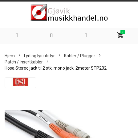
0
shopping_cart
Hoppe
Hjem
Lyd og lys utstyr
Kabler / Plugger
til
Patch / Insertkabler
Hosa Stereo jack til 2 stk. mono jack. 2meter STP202
innhold
Skip
to
the
end
of
the
images
gallery