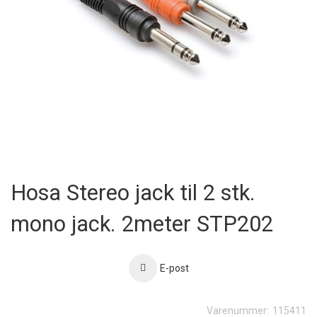
Skip
to
Hosa Stereo jack til 2 stk.
the
beginning
mono jack. 2meter STP202
of
the
images
gallery
E-post
Varenummer:
115411