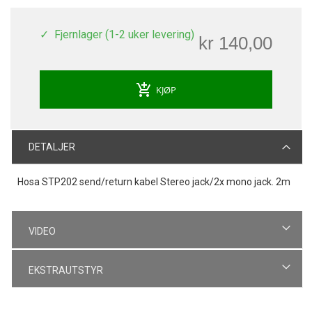
Fjernlager (1-2 uker levering)
kr 140,00
add_shopping_cart
KJØP
DETALJER
Hosa STP202 send/return kabel Stereo jack/2x mono jack. 2m
VIDEO
EKSTRAUTSTYR