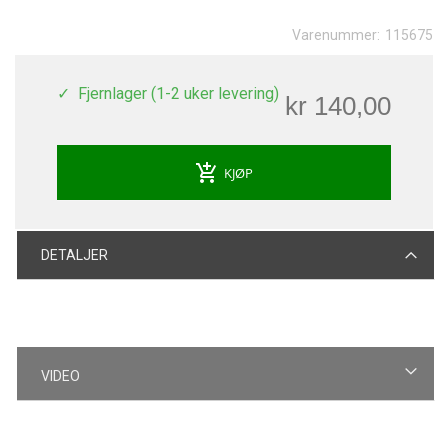
Varenummer:
115675
Fjernlager (1-2 uker levering)
kr 140,00
add_shopping_cart
KJØP
DETALJER
VIDEO