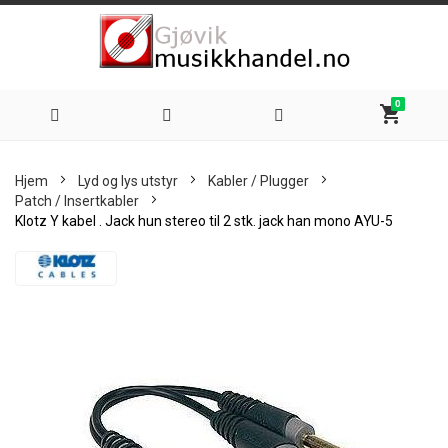
0
shopping_cart
Hoppe
Hjem
Lyd og lys utstyr
Kabler / Plugger
til
Patch / Insertkabler
Klotz Y kabel . Jack hun stereo til 2 stk. jack han mono AYU-5
innhold
Skip
to
the
end
of
the
images
gallery