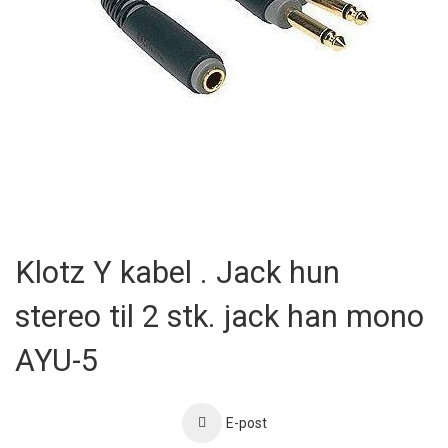
Skip
to
Klotz Y kabel . Jack hun
the
beginning
stereo til 2 stk. jack han mono
of
the
images
AYU-5
gallery
E-post