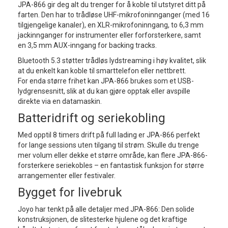
JPA-866 gir deg alt du trenger for å koble til utstyret ditt på
farten. Den har to trådløse UHF-mikrofoninnganger (med 16
tilgjengelige kanaler), en XLR-mikrofoninngang, to 6,3 mm
jackinnganger for instrumenter eller forforsterkere, samt
en 3,5 mm AUX-inngang for backing tracks.
Bluetooth 5.3 støtter trådløs lydstreaming i høy kvalitet, slik
at du enkelt kan koble til smarttelefon eller nettbrett.
For enda større frihet kan JPA-866 brukes som et USB-
lydgrensesnitt, slik at du kan gjøre opptak eller avspille
direkte via en datamaskin.
Batteridrift og seriekobling
Med opptil 8 timers drift på full lading er JPA-866 perfekt
for lange sessions uten tilgang til strøm. Skulle du trenge
mer volum eller dekke et større område, kan flere JPA-866-
forsterkere seriekobles – en fantastisk funksjon for større
arrangementer eller festivaler.
Bygget for livebruk
Joyo har tenkt på alle detaljer med JPA-866: Den solide
konstruksjonen, de slitesterke hjulene og det kraftige