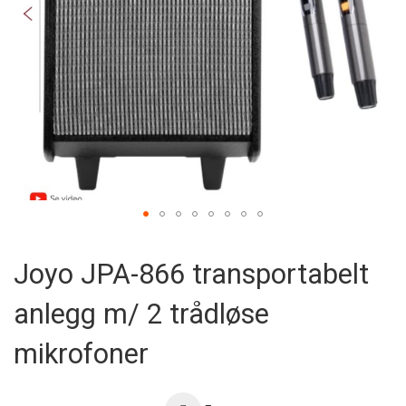
Skip
to
Joyo JPA-866 transportabelt
the
beginning
anlegg m/ 2 trådløse
of
the
images
mikrofoner
gallery