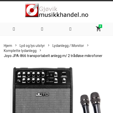
0
shopping_cart
Hoppe
Hjem
Lyd og lys utstyr
Lydanlegg / Monitor
til
Komplette lydanlegg
Joyo JPA-866 transportabelt anlegg m/ 2 trådløse mikrofoner
innhold
Skip
to
the
end
of
the
images
gallery