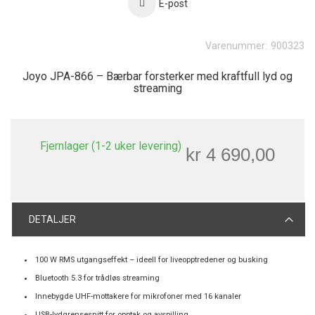
E-post
Varenummer:
900323
Joyo JPA-866 – Bærbar forsterker med kraftfull lyd og
streaming
Fjernlager (1-2 uker levering)
kr 4 690,00
DETALJER
100 W RMS utgangseffekt – ideell for liveopptredener og busking
Bluetooth 5.3 for trådløs streaming
Innebygde UHF-mottakere for mikrofoner med 16 kanaler
USB-lydgrensesnitt for opptak og avspilling