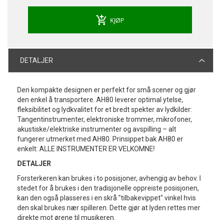
add_shopping_cart
KJØP
DETALJER
Den kompakte designen er perfekt for små scener og gjør
den enkel å transportere. AH80 leverer optimal ytelse,
fleksibilitet og lydkvalitet for et bredt spekter av lydkilder:
Tangentinstrumenter, elektroniske trommer, mikrofoner,
akustiske/elektriske instrumenter og avspilling – alt
fungerer utmerket med AH80. Prinsippet bak AH80 er
enkelt: ALLE INSTRUMENTER ER VELKOMNE!
DETALJER
Forsterkeren kan brukes i to posisjoner, avhengig av behov. I
stedet for å brukes i den tradisjonelle oppreiste posisjonen,
kan den også plasseres i en skrå "tilbakevippet" vinkel hvis
den skal brukes nær spilleren. Dette gjør at lyden rettes mer
direkte mot ørene til musikeren.