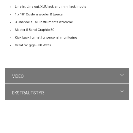
Line in, Line out, XLR, jack and mini jack inputs
1 x 10” Custom woofer & tweeter
3 Channels - all instruments welcome
Master 5 Band Graphic EQ
Kick back format for personal monitoring
Great for gigs - 80 Watts
VIDEO
EKSTRAUTSTYR