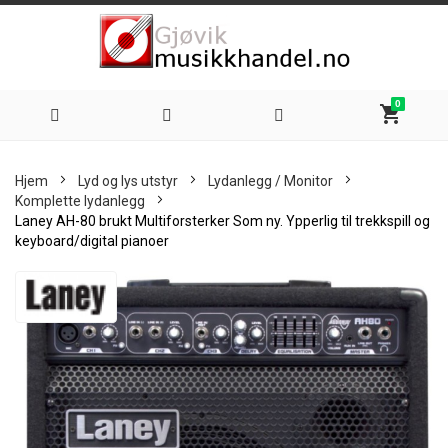
0
shopping_cart
Hoppe
Hjem
Lyd og lys utstyr
Lydanlegg / Monitor
til
Komplette lydanlegg
Laney AH-80 brukt Multiforsterker Som ny. Ypperlig til trekkspill og
innhold
keyboard/digital pianoer
Skip
to
the
end
of
the
images
gallery