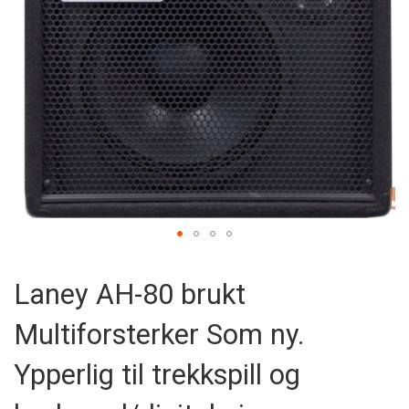
Skip
to
Laney AH-80 brukt
the
beginning
Multiforsterker Som ny.
of
the
images
Ypperlig til trekkspill og
gallery