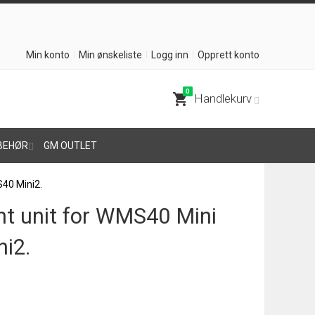
Min konto
Min ønskeliste
Logg inn
Opprett konto
0
shopping_cart
Handlekurv
BEHØR
GM OUTLET
40 Mini2.
t unit for WMS40 Mini
i2.