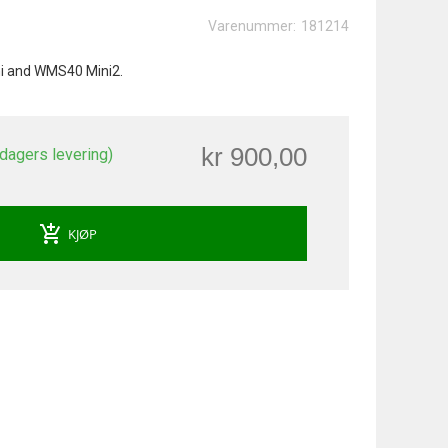
Varenummer:
181214
i and WMS40 Mini2.
kr 900,00
 dagers levering)
add_shopping_cart
KJØP