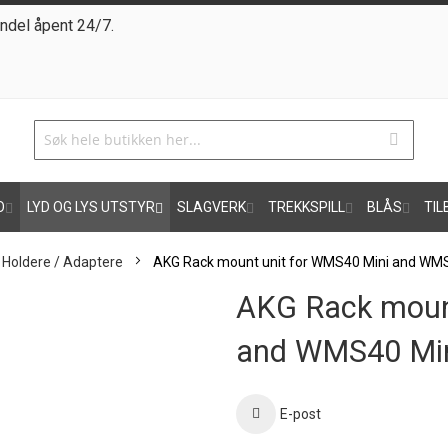
ndel åpent 24/7.
O
LYD OG LYS UTSTYR
SLAGVERK
TREKKSPILL
BLÅS
TIL
Holdere / Adaptere
AKG Rack mount unit for WMS40 Mini and WMS
AKG Rack moun
and WMS40 Min
E-post