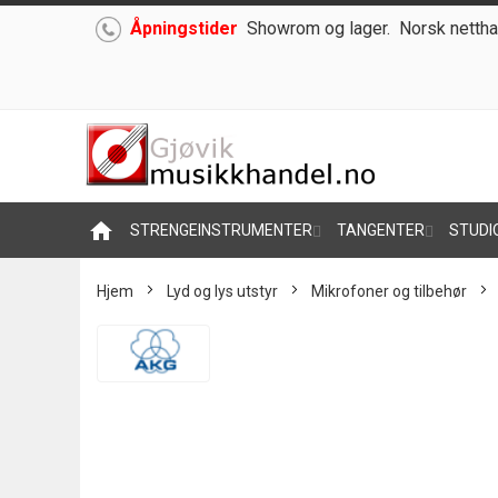
Åpningstider
Showrom og lager.
Norsk nettha
Hoppe
til
innhold
home
STRENGEINSTRUMENTER
TANGENTER
STUDI
Hjem
Lyd og lys utstyr
Mikrofoner og tilbehør
Skip
to
the
end
of
the
images
gallery