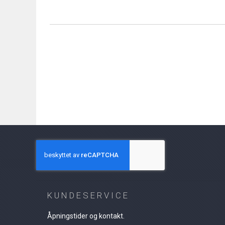
the
beginning
of
the
images
gallery
KUNDESERVICE
Åpningstider og kontakt.