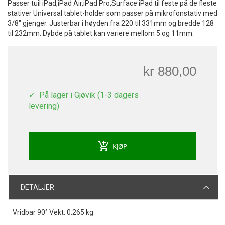
Passer tuil iPad,iPad Air,iPad Pro,Surface iPad til feste på de fleste
stativer Universal tablet-holder som passer på mikrofonstativ med
3/8" gjenger. Justerbar i høyden fra 220 til 331mm og bredde 128
til 232mm. Dybde på tablet kan variere mellom 5 og 11mm.
kr 880,00
På lager i Gjøvik (1-3 dagers
levering)
add_shopping_cart
KJØP
DETALJER
Vridbar 90° Vekt: 0.265 kg