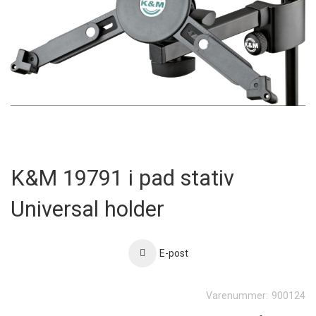
Skip
to
K&M 19791 i pad stativ
the
beginning
Universal holder
of
the
images
gallery
E-post
Varenummer:
900124