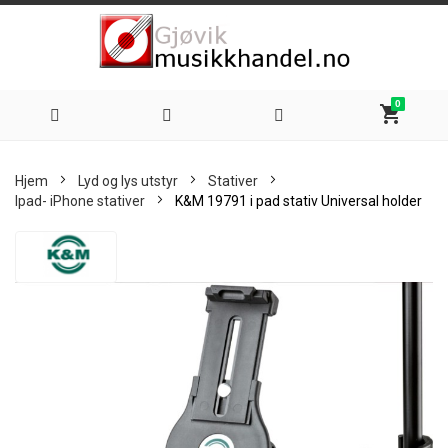
0
shopping_cart
Hoppe
Hjem
Lyd og lys utstyr
Stativer
til
Ipad- iPhone stativer
K&M 19791 i pad stativ Universal holder
innhold
Skip
to
the
end
of
the
images
gallery