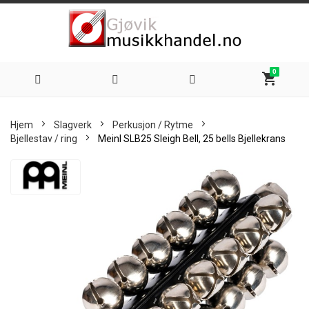
0
shopping_cart
Hoppe
Hjem
Slagverk
Perkusjon / Rytme
til
Bjellestav / ring
Meinl SLB25 Sleigh Bell, 25 bells Bjellekrans
innhold
Skip
to
the
end
of
the
images
gallery