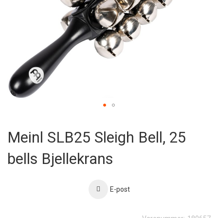
Skip
to
Meinl SLB25 Sleigh Bell, 25
the
beginning
bells Bjellekrans
of
the
images
gallery
E-post