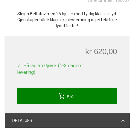
Varenummer:
180657
Sleigh Bell stav med 25 bjeller med fyldig klassisk lyd.
Gjenskaper både klassisk julestemning og effektfulle
lydeffekter!
kr 620,00
På lager i Gjøvik (1-3 dagers
levering)
add_shopping_cart
KJØP
DETALJER