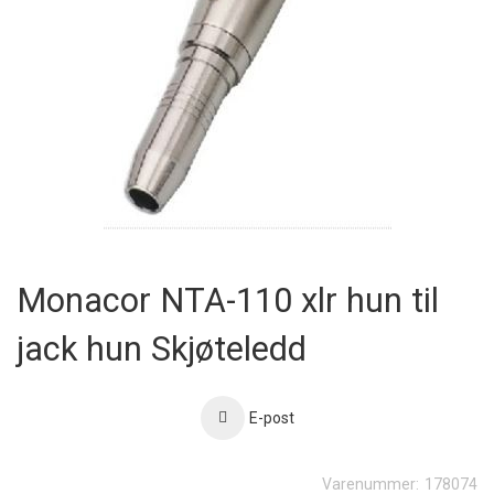
Skip
to
Monacor NTA-110 xlr hun til
the
beginning
jack hun Skjøteledd
of
the
images
gallery
E-post
Varenummer:
178074