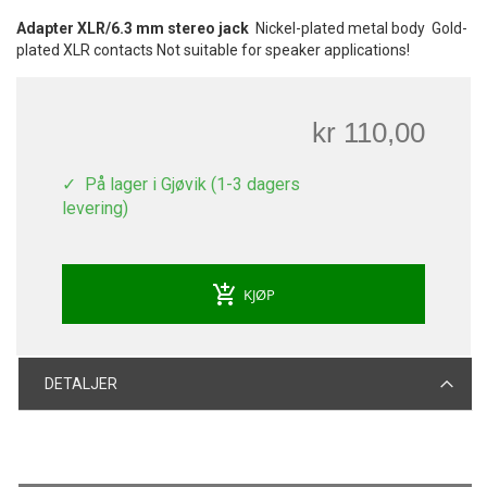
Adapter XLR/6.3 mm stereo jack
Nickel-plated metal body Gold-
plated XLR contacts Not suitable for speaker applications!
kr 110,00
På lager i Gjøvik (1-3 dagers
levering)
add_shopping_cart
KJØP
DETALJER