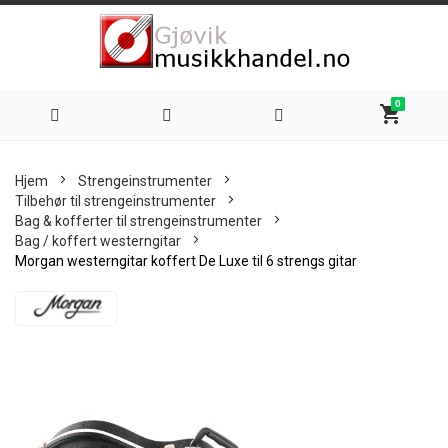
0
shopping_cart
Hoppe
Hjem
Strengeinstrumenter
til
Tilbehør til strengeinstrumenter
Bag & kofferter til strengeinstrumenter
innhold
Bag / koffert westerngitar
Morgan westerngitar koffert De Luxe til 6 strengs gitar
Skip
to
the
end
of
the
images
gallery