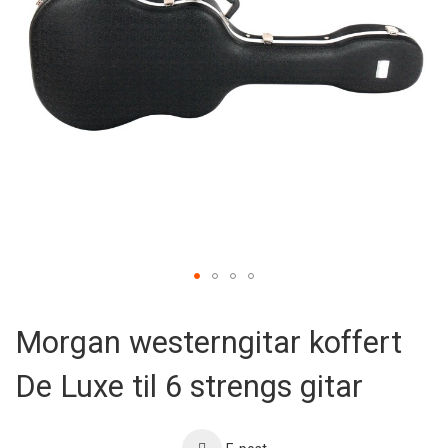
Skip
to
Morgan westerngitar koffert
the
beginning
De Luxe til 6 strengs gitar
of
the
images
gallery