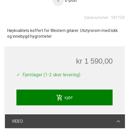
E-post
Varenummer:
181154
Høykvalitets koffert for Western gitarer. Utstyrsrom med lokk
og innebygd hygrometer
kr 1 590,00
Fjernlager (1-2 uker levering)
add_shopping_cart
KJØP
VIDEO