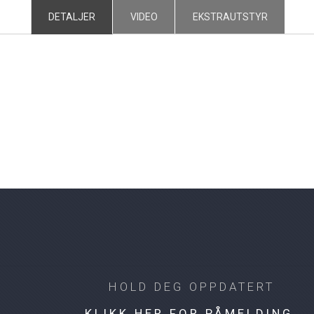
DETALJER
VIDEO
EKSTRAUTSTYR
HOLD DEG OPPDATERT
KLIKK HER FOR PÅMELDING.