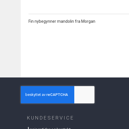
the
beginning
of
Fin nybegynner mandolin fra Morgan
the
images
gallery
KUNDESERVICE