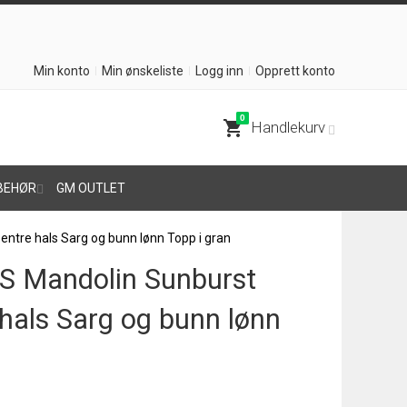
Min konto
Min ønskeliste
Logg inn
Opprett konto
0
shopping_cart
Handlekurv
BEHØR
GM OUTLET
ntre hals Sarg og bunn lønn Topp i gran
S Mandolin Sunburst
hals Sarg og bunn lønn