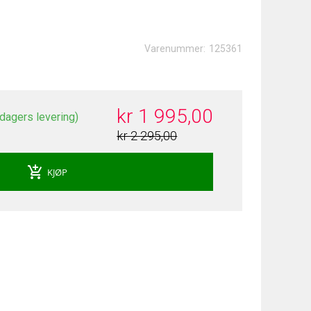
Varenummer:
125361
kr 1 995,00
 dagers levering)
kr 2 295,00
add_shopping_cart
KJØP