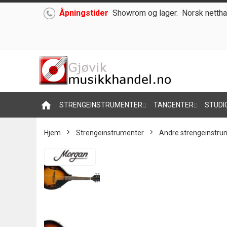
Åpningstider
Showrom og lager.
Norsk nettha
Hoppe
til
innhold
home
STRENGEINSTRUMENTER
TANGENTER
STUDI
Hjem
Strengeinstrumenter
Andre strengeinstru
Skip
to
the
end
of
the
images
gallery