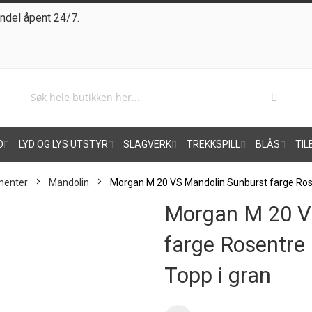
ndel åpent 24/7.
O
LYD OG LYS UTSTYR
SLAGVERK
TREKKSPILL
BLÅS
TIL
menter
Mandolin
Morgan M 20 VS Mandolin Sunburst farge Rose
Morgan M 20 V
farge Rosentre 
Topp i gran