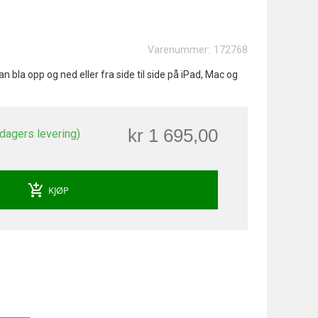
Varenummer:
172768
 bla opp og ned eller fra side til side på iPad, Mac og
kr 1 695,00
 dagers levering)
add_shopping_cart
KJØP