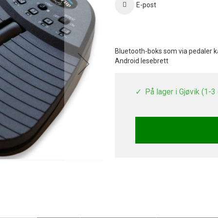
E-post
Bluetooth-boks som via pedaler kan
Android lesebrett
På lager i Gjøvik (1-3