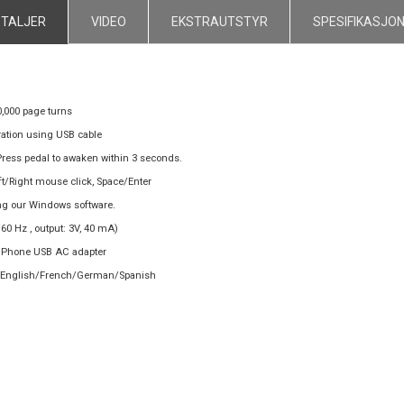
ETALJER
VIDEO
EKSTRAUTSTYR
SPESIFIKASJO
0,000 page turns
eration using USB cable
 Press pedal to awaken within 3 seconds.
t/Right mouse click, Space/Enter
g our Windows software.
60 Hz , output: 3V, 40 mA)
d/iPhone USB AC adapter
 in English/French/German/Spanish