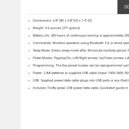
the
D
beginning
of
Dimensions: 6.8" (W) x 5.8" (H) x 1.4" (D)
the
images
Weight: 9.6 ounces (271 grams)
gallery
Battery Life: 200 hours of continuous turning or approximately 20
Connectivity: Wireless operation using Bluetooth 3.0, or wired op
Sleep Mode: Enters sleep mode after 30-minute inactivity period.
Pedal Modes: PageUp/Dn, Left/Right arrows, Up/Down arrows, Lef
Programming: The five preset modes can be reprogrammed usin
Power: 2 AA batteries or supplied USB cable (input: 100V-240V, 50/
USB: Supplied power/data cable plugs into USB ports or any iPa
Includes: Firefly pedal, USB power/data cable, Quickstart guide