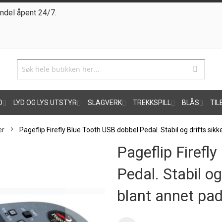
ndel åpent 24/7.
O
LYD OG LYS UTSTYR
SLAGVERK
TREKKSPILL
BLÅS
TIL
er
Pageflip Firefly Blue Tooth USB dobbel Pedal. Stabil og drifts sikke
Pageflip Firefl
Pedal. Stabil og 
blant annet pa