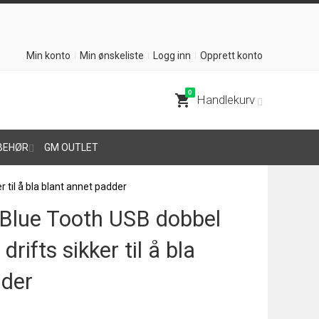
Min konto
Min ønskeliste
Logg inn
Opprett konto
0
shopping_cart
Handlekurv
BEHØR
GM OUTLET
r til å bla blant annet padder
y Blue Tooth USB dobbel
drifts sikker til å bla
dder