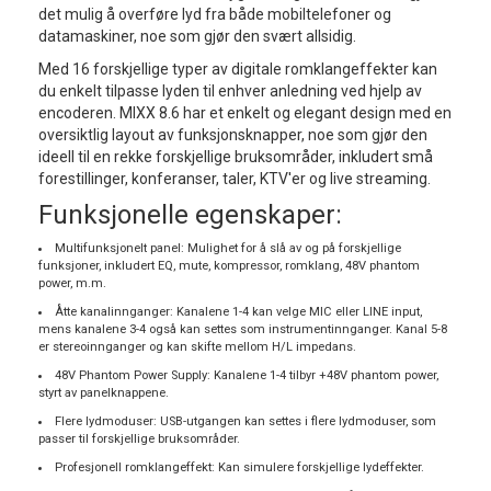
det mulig å overføre lyd fra både mobiltelefoner og
datamaskiner, noe som gjør den svært allsidig.
Med 16 forskjellige typer av digitale romklangeffekter kan
du enkelt tilpasse lyden til enhver anledning ved hjelp av
encoderen. MIXX 8.6 har et enkelt og elegant design med en
oversiktlig layout av funksjonsknapper, noe som gjør den
ideell til en rekke forskjellige bruksområder, inkludert små
forestillinger, konferanser, taler, KTV'er og live streaming.
Funksjonelle egenskaper:
Multifunksjonelt panel: Mulighet for å slå av og på forskjellige
funksjoner, inkludert EQ, mute, kompressor, romklang, 48V phantom
power, m.m.
Åtte kanalinnganger: Kanalene 1-4 kan velge MIC eller LINE input,
mens kanalene 3-4 også kan settes som instrumentinnganger. Kanal 5-8
er stereoinnganger og kan skifte mellom H/L impedans.
48V Phantom Power Supply: Kanalene 1-4 tilbyr +48V phantom power,
styrt av panelknappene.
Flere lydmoduser: USB-utgangen kan settes i flere lydmoduser, som
passer til forskjellige bruksområder.
Profesjonell romklangeffekt: Kan simulere forskjellige lydeffekter.