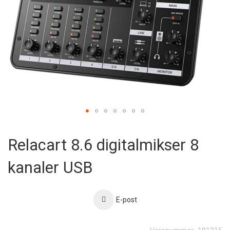
Skip
to
Relacart 8.6 digitalmikser 8
the
beginning
kanaler USB
of
the
images
gallery
E-post