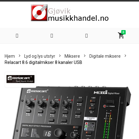
0
shopping_cart
Hoppe
Hjem
Lyd og lys utstyr
Miksere
Digitale miksere
til
Relacart 8.6 digitalmikser 8 kanaler USB
innhold
Skip
to
the
end
of
the
images
gallery