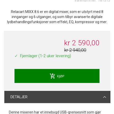
Varenummer:
181315
Relacart MIXX 8.6 er en digital mixer, som er utstyrt med 8
innganger og 6 utganger, og som tilbyr avanserte digitale
lydbehandlingsfunksjoner som effekt, EQ, kompressor og mer.
kr 2 590,00
kr 2 940,00
Fjernlager (1-2 uker levering)
add_shopping_cart
KJØP
DETALJER
Denne mixeren har et innebygd USB-grensesnitt som gjør