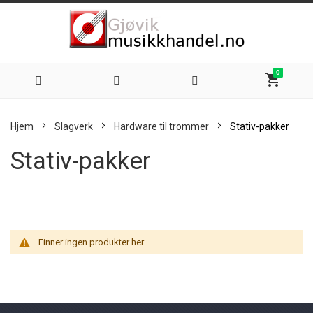
0
shopping_cart
Hoppe
Hjem
Slagverk
Hardware til trommer
Stativ-pakker
til
Stativ-pakker
innhold
Finner ingen produkter her.