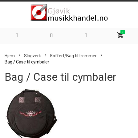
0
shopping_cart
Hoppe
Hjem
Slagverk
Koffert/Bag til trommer
til
Bag / Case til cymbaler
Bag / Case til cymbaler
innhold