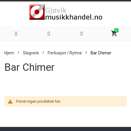
0
shopping_cart
Hoppe
Hjem
Slagverk
Perkusjon / Rytme
Bar Chimer
til
Bar Chimer
innhold
Finner ingen produkter her.