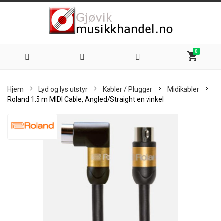
0
shopping_cart
Hoppe
Hjem
Lyd og lys utstyr
Kabler / Plugger
Midikabler
til
Roland 1.5 m MIDI Cable, Angled/Straight en vinkel
innhold
Skip
to
the
end
of
the
images
gallery