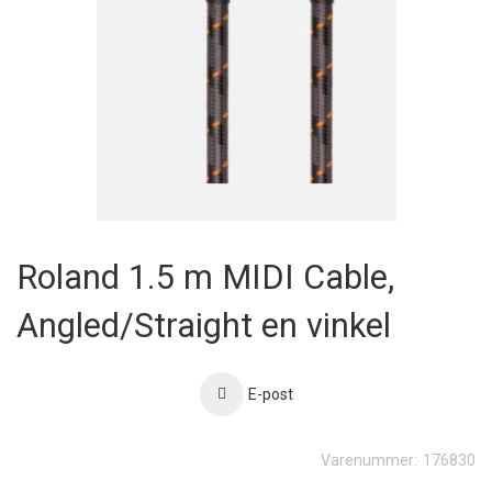
Skip
to
Roland 1.5 m MIDI Cable,
the
beginning
Angled/Straight en vinkel
of
the
images
gallery
E-post
Varenummer:
176830